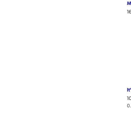
M
1
I
1