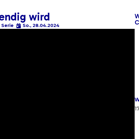
endig wird
W
C
,
Serie
So., 28.04.2024
W
1