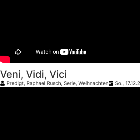
Veni, Vidi, Vici
Predigt
,
Raphael Rusch
,
Serie
,
Weihnachten
So., 17.12