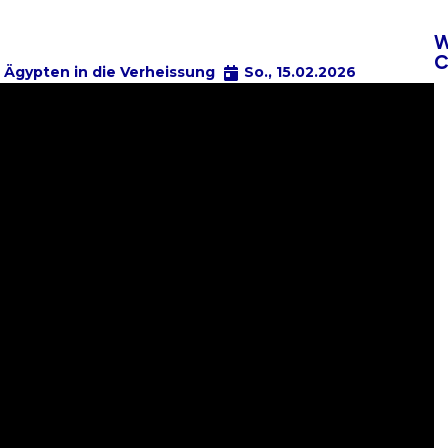
W
C
 Ägypten in die Verheissung
So., 15.02.2026