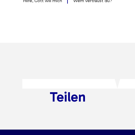
Hilfe, Gott will mich
Wem vertraust du?
Teilen