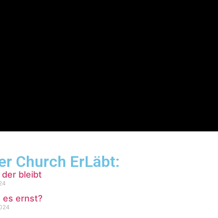
er Church ErLäbt:
 der bleibt
24
 es ernst?
2024