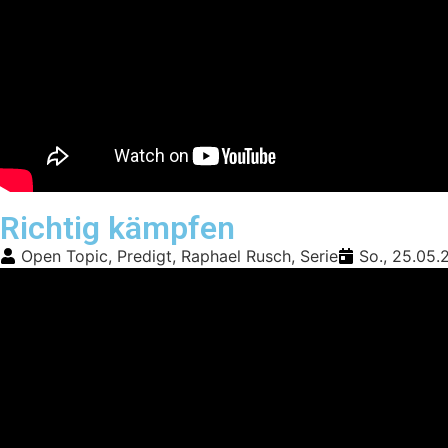
Richtig kämpfen
Open Topic
,
Predigt
,
Raphael Rusch
,
Serie
So., 25.05.