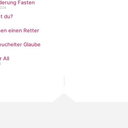
derung Fasten
2024
t du?
en einen Retter
euchelter Glaube
 All
4