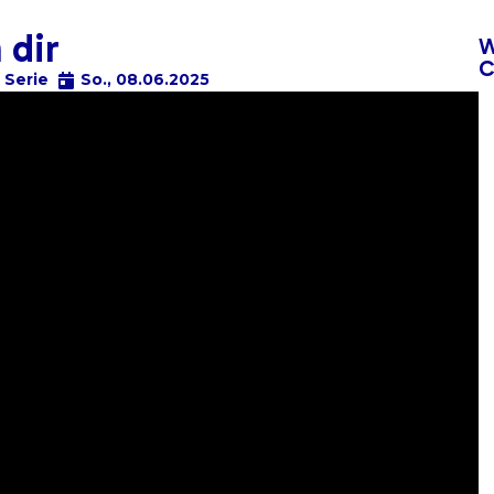
 dir
W
C
,
Serie
So., 08.06.2025