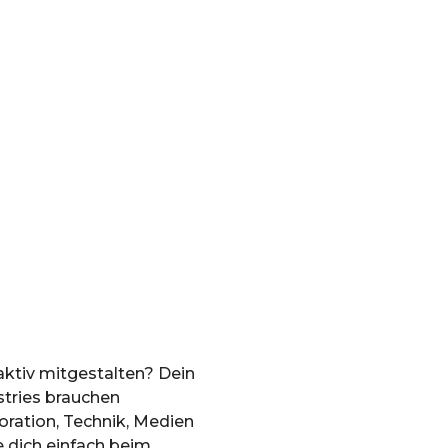
aktiv mitgestalten? Dein
tries brauchen
oration, Technik, Medien
e dich einfach beim