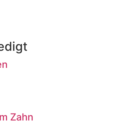
edigt
en
um Zahn