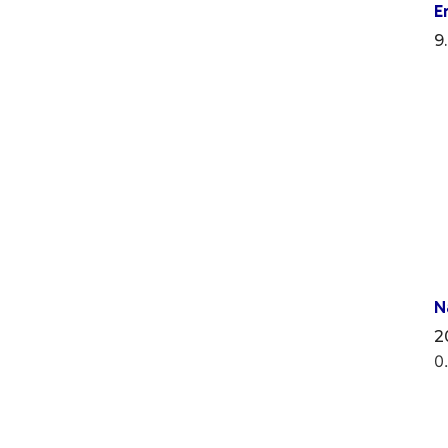
E
9
N
2