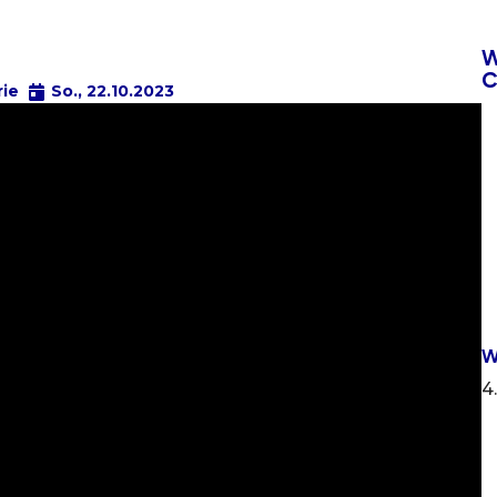
W
C
rie
So., 22.10.2023
W
4